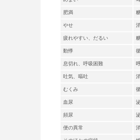
肥満
やせ
疲れやすい、だるい
動悸
息切れ、呼吸困難
吐気、嘔吐
むくみ
血尿
頻尿
便の異常