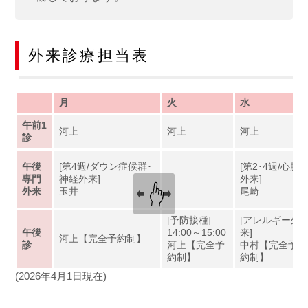
外来診療担当表
月
火
水
午前1
河上
河上
河上
診
午後
[第4週/ダウン症候群･
[第2･4週/心臓
専門
神経外来]
外来]
外来
玉井
尾崎
[予防接種]
[アレルギー外
午後
14:00～15:00
来]
河上【完全予約制】
診
河上【完全予
中村【完全予
約制】
約制】
(2026年4月1日現在)