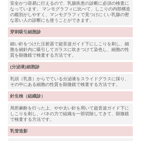
安全かつ容易に行えるので、乳腺疾患の診断に必須の検査に
なっています。 マンモグラフィに比べて、しこりの内部構造
の鑑別がしやすく、マンモグラフィで見つけにくい乳腺の密
な若い人の診断にも使うことができます。
穿刺吸引細胞診
細い針をつけた注射器で超音波ガイド下にしこりを刺し、細
胞を細針内に吸引してガラスに吹きつけて染色し、細胞の性
質を顕微鏡で検査する方法です。
(分泌液)細胞診
乳頭（乳首）からでている分泌液をスライドグラスに採り、
その中にある細胞の性質を顕微鏡で検査する方法です。
針生検（組織診）
局所麻酔を行った上、やや太い針を用いて超音波ガイド下に
しこりを刺し、バネの力で組織を一部切除してきて、顕微鏡
で検査する方法です。
乳管造影