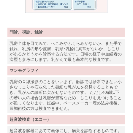
問診、視診、触診
乳房全体を目でみて、へこみやふくらみがないか、また手で
触れ、乳房の形や皮膚、乳頭･乳輪に異常がないか、しこり
があるかどうかを診察する方法です。日頃の様子や血縁者の
病歴も参考にします。乳がんで最も基本的な検査です。
マンモグラフィ
乳房のＸ線撮影のことをいいます。触診では診断できない小
さなしこりや石灰化した微細な乳がんを発見することもで
き、乳がんの診断に欠かせないものです。 ただし40歳以下
の若い人の場合は乳腺が豊富なため、しこりを見つけること
が難しくなります。妊娠中、ペースメーカー埋め込み術後、
豊胸術後の方は検査できません。
超音波検査（エコー）
超音波を臓器にあてて画像にし、病巣を診断するものです。