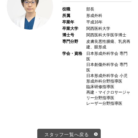
役職
部長
所属
形成外科
卒業年
平成16年
卒業大学
関西医科大学
博士号
関西医科大学医学博士
専門分野
皮膚良悪性腫瘍、乳房再
建、眼形成
学会・資格
日本形成外科学会 専門
医
日本創傷外科学会 専門
医
日本形成外科学会 小児
形成外科分野指導医
臨床研修指導医
再建・マイクロサージャ
リー分野指導医
レーザー分野指導医
スタッフ一覧へ戻る