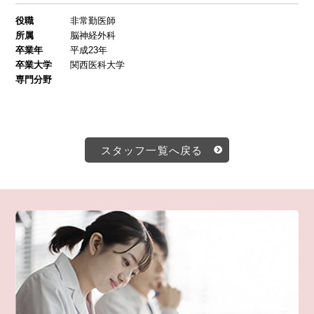
役職
非常勤医師
所属
脳神経外科
卒業年
平成23年
卒業大学
関西医科大学
専門分野
スタッフ一覧へ戻る