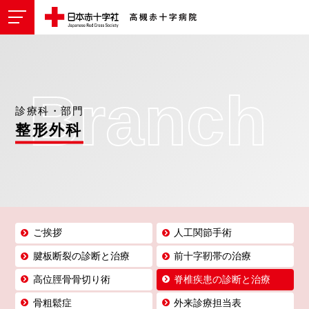
Branch
診療科・部門
整形外科
ご挨拶
人工関節手術
腱板断裂の診断と治療
前十字靭帯の治療
高位脛骨骨切り術
脊椎疾患の診断と治療
骨粗鬆症
外来診療担当表