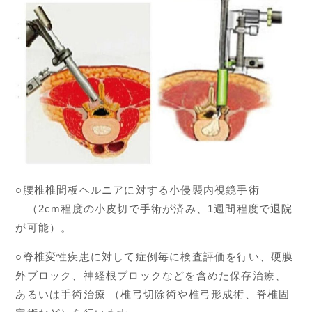
○腰椎椎間板ヘルニアに対する小侵襲内視鏡手術
（2cm程度の小皮切で手術が済み、1週間程度で退院
が可能）。
○脊椎変性疾患に対して症例毎に検査評価を行い、硬膜
外ブロック、神経根ブロックなどを含めた保存治療、
あるいは手術治療 （椎弓切除術や椎弓形成術、脊椎固